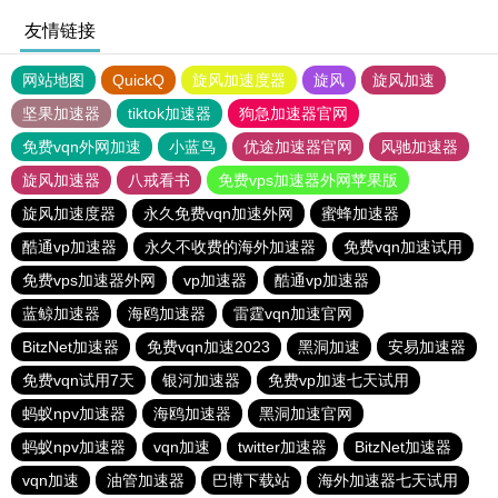
友情链接
网站地图
QuickQ
旋风加速度器
旋风
旋风加速
坚果加速器
tiktok加速器
狗急加速器官网
免费vqn外网加速
小蓝鸟
优途加速器官网
风驰加速器
旋风加速器
八戒看书
免费vps加速器外网苹果版
旋风加速度器
永久免费vqn加速外网
蜜蜂加速器
酷通vp加速器
永久不收费的海外加速器
免费vqn加速试用
免费vps加速器外网
vp加速器
酷通vp加速器
蓝鲸加速器
海鸥加速器
雷霆vqn加速官网
BitzNet加速器
免费vqn加速2023
黑洞加速
安易加速器
免费vqn试用7天
银河加速器
免费vp加速七天试用
蚂蚁npv加速器
海鸥加速器
黑洞加速官网
蚂蚁npv加速器
vqn加速
twitter加速器
BitzNet加速器
vqn加速
油管加速器
巴博下载站
海外加速器七天试用