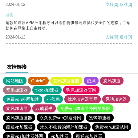
2024-01-12
支持
[0]
反对
[0]
游客
这款加速器VPM应用程序可以给你提供最高速度和安全性的连接，并帮
助你在网络上自由移动。
2024-01-12
支持
[0]
反对
[0]
友情链接
网站地图
QuickQ
旋风加速度器
旋风
旋风加速
坚果加速器
tiktok加速器
狗急加速器官网
免费vqn外网加速
小蓝鸟
优途加速器官网
风驰加速器
旋风加速器
八戒看书
免费vps加速器外网苹果版
旋风加速度器
永久免费vqn加速外网
蜜蜂加速器
酷通vp加速器
永久不收费的海外加速器
免费vqn加速试用
免费vps加速器外网
vp加速器
酷通vp加速器