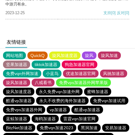
中游刃有余。
2023-12-25
支持
[0]
反对
[0]
友情链接
网站地图
QuickQ
旋风加速度器
旋风
旋风加速
坚果加速器
tiktok加速器
狗急加速器官网
免费vqn外网加速
小蓝鸟
优途加速器官网
风驰加速器
旋风加速器
八戒看书
免费vps加速器外网苹果版
旋风加速度器
永久免费vqn加速外网
蜜蜂加速器
酷通vp加速器
永久不收费的海外加速器
免费vqn加速试用
免费vps加速器外网
vp加速器
酷通vp加速器
蓝鲸加速器
海鸥加速器
雷霆vqn加速官网
BitzNet加速器
免费vqn加速2023
黑洞加速
安易加速器