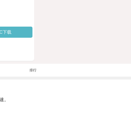
PC下载
排行
速。