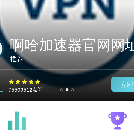
美达加速器免费试
推荐
1
立即
75509512点评