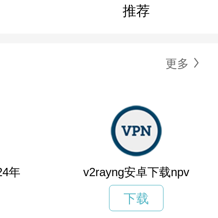
推荐
更多
24年
v2rayng安卓下载npv
下载