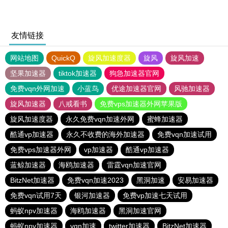
友情链接
网站地图
QuickQ
旋风加速度器
旋风
旋风加速
坚果加速器
tiktok加速器
狗急加速器官网
免费vqn外网加速
小蓝鸟
优途加速器官网
风驰加速器
旋风加速器
八戒看书
免费vps加速器外网苹果版
旋风加速度器
永久免费vqn加速外网
蜜蜂加速器
酷通vp加速器
永久不收费的海外加速器
免费vqn加速试用
免费vps加速器外网
vp加速器
酷通vp加速器
蓝鲸加速器
海鸥加速器
雷霆vqn加速官网
BitzNet加速器
免费vqn加速2023
黑洞加速
安易加速器
免费vqn试用7天
银河加速器
免费vp加速七天试用
蚂蚁npv加速器
海鸥加速器
黑洞加速官网
蚂蚁npv加速器
vqn加速
twitter加速器
BitzNet加速器